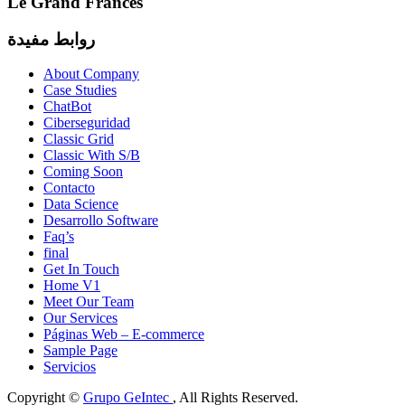
Le Grand Frances
روابط مفيدة
About Company
Case Studies
ChatBot
Ciberseguridad
Classic Grid
Classic With S/B
Coming Soon
Contacto
Data Science
Desarrollo Software
Faq’s
final
Get In Touch
Home V1
Meet Our Team
Our Services
Páginas Web – E-commerce
Sample Page
Servicios
Copyright ©
Grupo GeIntec
, All Rights Reserved.