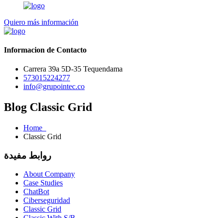
Quiero más información
Informacion de Contacto
Carrera 39a 5D-35 Tequendama
573015224277
info@grupointec.co
Blog Classic Grid
Home
Classic Grid
روابط مفيدة
About Company
Case Studies
ChatBot
Ciberseguridad
Classic Grid
Classic With S/B